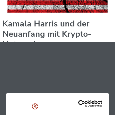
Kamala Harris und der
Neuanfang mit Krypto-
Unternehmen
Kamala Harris und Bitcoin: Die Wechselwirkungen
zwischen Amerika und Bitcoin bleiben mehr als nur
spannend.
Nachdem wir uns
Joe Bidens Politik
rund um Bitcoin
angeschaut haben und erklärt haben, warum der Rücktritt
von Joe Biden den Bitcoin-Kurs gestärkt hat, hatte Donald
Trump seinen Auftritt bei der
bitcoin2024 in Nashville.
Jetzt hat aber eine
neue Schlagzeile
für Aufregung gesorgt:
die höchstwahrscheine Demokratische Kandidatin zur US-