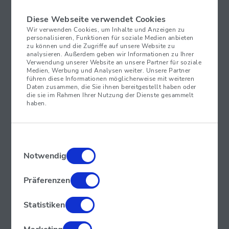
Wahl, Kamala Harris, ist auf
führende Krypto-
Diese Webseite verwendet Cookies
Unternehmen
zugegangen.
Wir verwenden Cookies, um Inhalte und Anzeigen zu
personalisieren, Funktionen für soziale Medien anbieten
zu können und die Zugriffe auf unsere Website zu
Kamala Harris und Bitcoin
analysieren. Außerdem geben wir Informationen zu Ihrer
Verwendung unserer Website an unsere Partner für soziale
Medien, Werbung und Analysen weiter. Unsere Partner
Kamala Harris‘ Berater haben führende Krypto-Firmen wie
führen diese Informationen möglicherweise mit weiteren
Coinbase, Circle und Ripple Labs kontaktiert, um die
Daten zusammen, die Sie ihnen bereitgestellt haben oder
die sie im Rahmen Ihrer Nutzung der Dienste gesammelt
Beziehungen zu verbessern.
Diese Initiative kommt zu
haben.
einem Zeitpunkt, an dem Donald Trump starke
Unterstützung aus der Krypto-Branche genießt. Trump,
einst ein ausgesprochener Kritiker von Kryptowährungen,
hat sich inzwischen als
Unterstützer der Branche
Einwilligungsauswahl
Notwendig
positioniert
und hielt kürzlich die Hauptrede auf einer
Bitcoin-Konferenz in Nashville.
Präferenzen
Statistiken