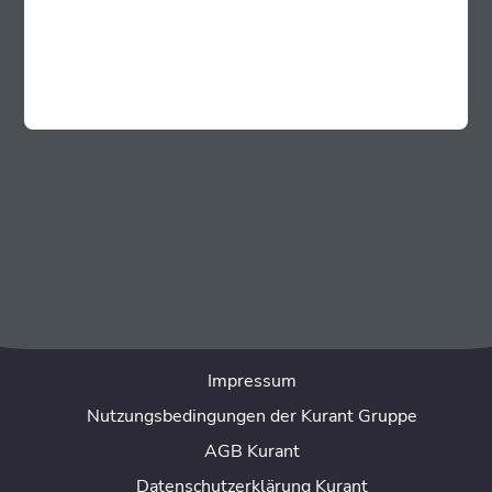
FAQ
Kontakt
Kurant Germany GmbH
Innstr. 69 B
94032 Passau
Tel: +49 851 881 933 00
Mail:
office@kurant.net
Über uns
Impressum
Nutzungsbedingungen der Kurant Gruppe
AGB Kurant
Datenschutzerklärung Kurant