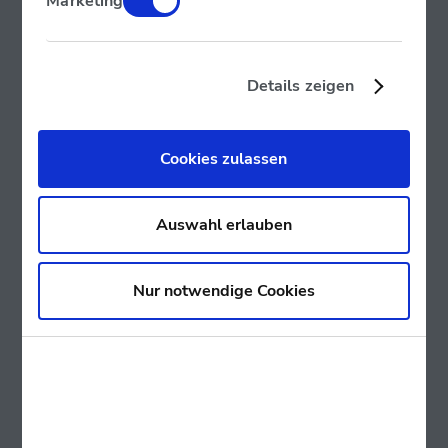
Marketing
Details zeigen
Cookies zulassen
Auswahl erlauben
Kamala Harris positioniert sich damit
Nur notwendige Cookies
gegen Joe Biden
Ziele der Harris-Kampagne zu Bitcoin
Die Berater der Harris-Kampagne betonen, dass es bei der
Kontaktaufnahme mit der Krypto-Industrie nicht primär
darum geht, neue Wahlkampfspenden zu gewinnen,