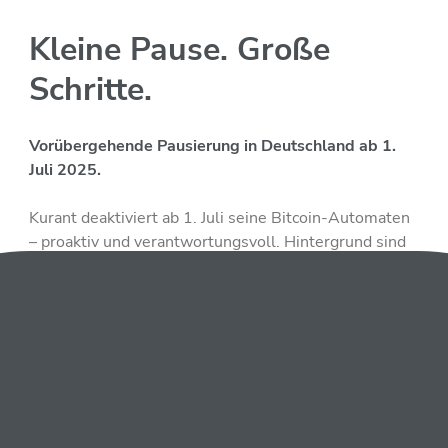
Kleine Pause. Große
Schritte.
Vorübergehende Pausierung in Deutschland ab 1.
Juli 2025.
Kurant deaktiviert ab 1. Juli seine Bitcoin-Automaten
– proaktiv und verantwortungsvoll. Hintergrund sind
offene Punkte zur neuen europäischen MiCAR-
Verordnung. Als Marktführer setzen wir bewusst auf
eine Pause, um danach mit gewohnter Qualität und
vielen Verbesserungen zurückzukehren.
Unser Kundendienst beantwortet gerne Ihre Fragen.
Alle Infos zur Umstellung finden Sie auf unserer
laufend
aktualisierten Landingpage.