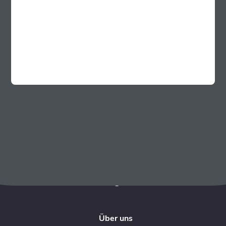
Startseite
Automaten
Partner werden
Kontakt
FAQ
Kontakt
Kurant Germany GmbH
Innstr. 69 B
94032 Passau
Tel: +49 851 881 933 00
Mail:
office@kurant.net
Über uns