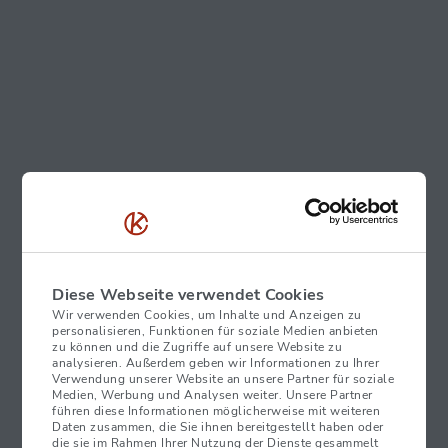
Was für ein Tag für uns in der Kurant GmbH!
Wir sind überwältigt und möchten diesen Moment nutzen,
um gemeinsam mit Ihnen eine wirklich
beeindruckende
Errungenschaft
zu feiern: Die Inbetriebnahme unseres
300sten Bitcoin-Automaten
in Europa. Ja, Sie haben richtig
Diese Webseite verwendet Cookies
gehört – dreihundert!
Wir verwenden Cookies, um Inhalte und Anzeigen zu
personalisieren, Funktionen für soziale Medien anbieten
zu können und die Zugriffe auf unsere Website zu
analysieren. Außerdem geben wir Informationen zu Ihrer
Verwendung unserer Website an unsere Partner für soziale
Medien, Werbung und Analysen weiter. Unsere Partner
führen diese Informationen möglicherweise mit weiteren
Daten zusammen, die Sie ihnen bereitgestellt haben oder
die sie im Rahmen Ihrer Nutzung der Dienste gesammelt