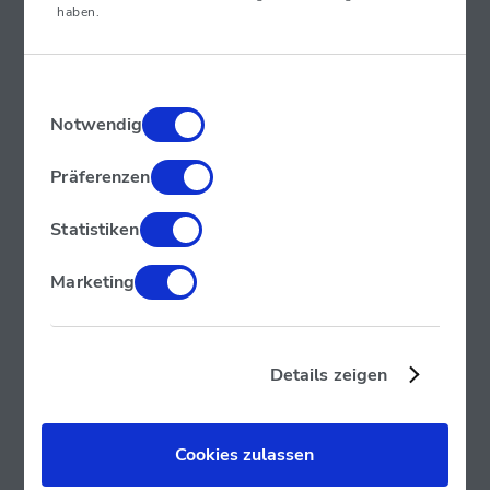
haben.
Einwilligungsauswahl
Notwendig
Präferenzen
Statistiken
Marketing
300 Automaten, 1000-mal Danke!
Seit unserem Start haben wir uns vorgenommen, nicht nur
Details zeigen
Zahlen zu sammeln, sondern
echte Meilensteine
zu setzen.
Und hier stehen wir nun, am Punkt einer historischen
Leistung, die uns stolz zum europäischen Marktführer für
Cookies zulassen
Bitcoin-Automaten macht. Das ist mehr als nur eine Zahl;
es ist ein Zeichen unserer Verpflichtung, Ihnen, unseren