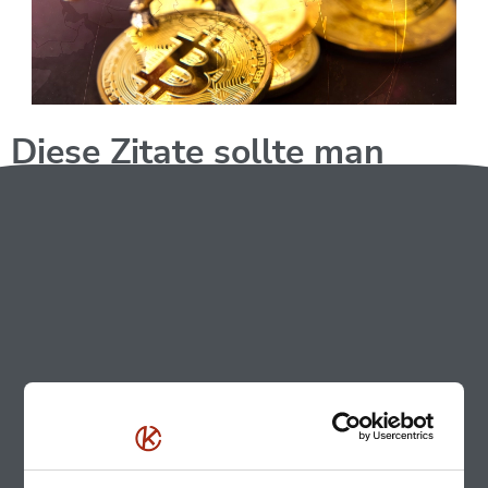
Diese Zitate sollte man
kennen!
Bitcoin ist längst mehr als nur ein Stück Technik oder ein
Investment-Trend. Seit 2009 hat es Diskussionen
angestoßen, Ideologien auf den Kopf gestellt und Millionen
von Menschen inspiriert. Manche von uns sehen darin eine
Revolution, andere nur eine Blase – doch kaum jemand
bleibt völlig neutral. Besonders spannend sind die Zitate,
die im Laufe der Zeit entstanden sind: Sie fassen die
großen Gedanken hinter Bitcoin in ein paar Worten
zusammen. Wir haben fünf davon herausgesucht, die uns