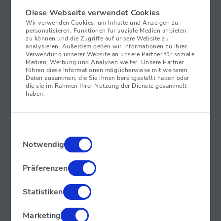
besonders im Gedächtnis geblieben sind – und erklären,
Diese Webseite verwendet Cookies
warum sie bis heute so kraftvoll sind!
Wir verwenden Cookies, um Inhalte und Anzeigen zu
personalisieren, Funktionen für soziale Medien anbieten
zu können und die Zugriffe auf unsere Website zu
analysieren. Außerdem geben wir Informationen zu Ihrer
1. „Bitcoin ist ein Werkzeug,
Verwendung unserer Website an unsere Partner für soziale
Medien, Werbung und Analysen weiter. Unsere Partner
um die Menschheit von
führen diese Informationen möglicherweise mit weiteren
Daten zusammen, die Sie ihnen bereitgestellt haben oder
die sie im Rahmen Ihrer Nutzung der Dienste gesammelt
Oligarchen und Tyrannen zu
haben.
befreien, verpackt als ein
Schnell-Reich-werden-
Einwilligungsauswahl
Notwendig
Schema.“ — Naval Ravikant
Präferenzen
Naval Ravikant, einer der bekanntesten Tech-Investoren,
Statistiken
bringt mit diesem Zitat den Zwiespalt von Bitcoin perfekt
auf den Punkt. Viele von uns kommen wegen des Geldes,
Marketing
bleiben aber wegen der Freiheit. Klar, für manche ist