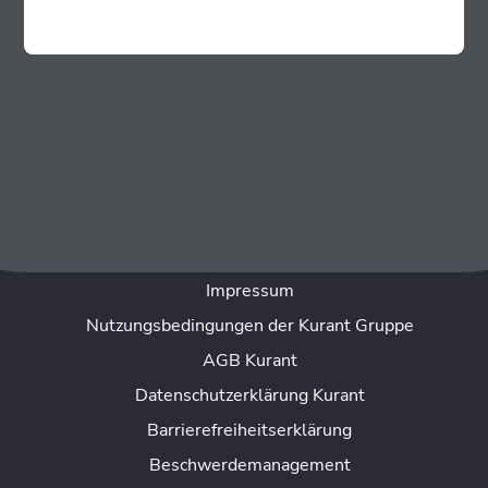
Kurant Germany GmbH
Innstr. 69 B
94032 Passau
Tel: +49 851 881 933 00
Mail:
office@kurant.net
Über uns
Impressum
Nutzungsbedingungen der Kurant Gruppe
AGB Kurant
Datenschutzerklärung Kurant
Barrierefreiheitserklärung
Beschwerdemanagement