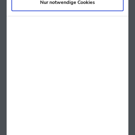
Nur notwendige Cookies
Günstiger. Schneller. So funktioniert das
Bitcoin-Lightning-Netzwerk an unseren
KURANT Automaten!
Geringere