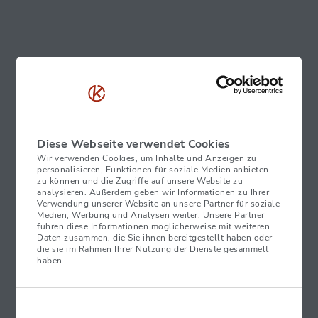
Schnell, schneller –
Lightning-Netzwerk für
Bitcoin
Wenn Sie an „Blitz“ denken, denken Sie dabei auch sofort
an die immense Geschwindigkeit und Leistung, die
dahinter steckt? Nicht anders schaut es bei dem Bitcoin
Diese Webseite verwendet Cookies
Lightning-Netzwerk aus!
Wir verwenden Cookies, um Inhalte und Anzeigen zu
personalisieren, Funktionen für soziale Medien anbieten
zu können und die Zugriffe auf unsere Website zu
Das Lightning-Bitcoin-Netzwerk ermöglicht Ihnen, an
analysieren. Außerdem geben wir Informationen zu Ihrer
unseren
KURANT Bitcoin Automaten
schnellere
Verwendung unserer Website an unsere Partner für soziale
Medien, Werbung und Analysen weiter. Unsere Partner
Transaktionen
mit
geringeren Gebühren
durchzuführen.
führen diese Informationen möglicherweise mit weiteren
Grundlegend ist hier auch, dass das Bitcoin-Lightning-
Daten zusammen, die Sie ihnen bereitgestellt haben oder
die sie im Rahmen Ihrer Nutzung der Dienste gesammelt
Netzwerk sogenannte
Off-Chain Transaktionen
nutzt und
haben.
dass die
Skalierbarkeit
im Bitcoin-Lightning-Netzwerk
spürbar einfacher ist. All diese Faktoren sorgen dafür, dass
Ihre Bitcoin Transaktionen an unseren KURANT Bitcoin