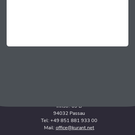
Unternehmen
Startseite
Automaten
Partner werden
Kontakt
FAQ
Kontakt
Kurant Germany GmbH
Innstr. 69 B
94032 Passau
Tel: +49 851 881 933 00
Mail:
office@kurant.net